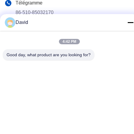
Télégramme
86-510-85032170
David
E-mail
david@moritatools.com
4:42 PM
Adresse
N° 178, rue Wangzhuang, nouveau quartier, Wuxi, Jiangsu,
Good day, what product are you looking for?
Chine (pays continental)
Politique de confidentialité
|
Plan du site
La Chine est bonne. Qualité Coupe-tuyau Fournisseur. Copyright
© 2020-2026 WUXI MORITA TOOLS CO., LTD Tout. Les droits
sont réservés.