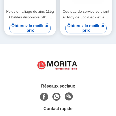
Poids en alliage de zinc 115g
Couteau de service se pliant
3 Baldes disponible SK5 de
Al Alloy de LockBack et lame
la longueur 150mm de
de service arrière de l'acier
Obtenez le meilleur
Obtenez le meilleur
couteau de service
KnifeSK5 allié de serrure
prix
prix
escamotable de lame
professionnelle d'ABS et de
TPR 100*18mm
Réseaux sociaux
Contact rapide