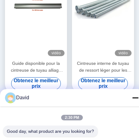
vidéo
vidéo
Guide disponible pour la
Cintreuse interne de tuyau
cintreuse de tuyau alliage
de ressort léger pour les
d'aluminium de 15mm et de
tubes de cuivre
Obtenez le meilleur
Obtenez le meilleur
22mm maintenant la forme
6,8,10,12,16,19mm, 1/4",
prix
prix
de tuyau aucun rider
5/16", 3/8", 1/2 », 5/8", 3/4"
David
2:30 PM
Good day, what product are you looking for?