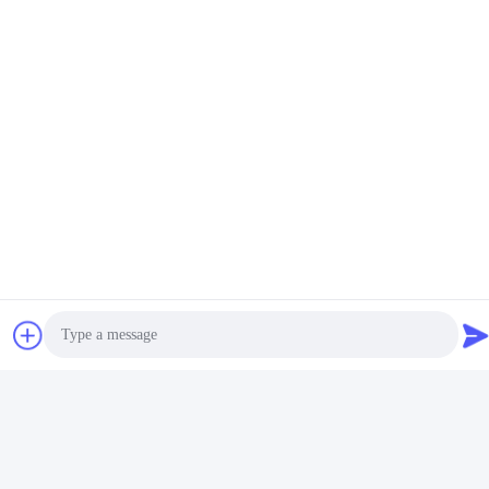
Réseaux sociaux
Contact rapide
Télégramme
86-510-85032170
E-mail
david@moritatools.com
Adresse
N° 178, rue Wangzhuang, nouveau quartier, Wuxi, Jiangsu,
Chine (pays continental)
Politique de confidentialité
|
Plan du site
Photo
La Chine est bonne. Qualité Coupe-tuyau Fournisseur. Copyright