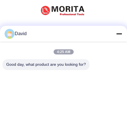
Réseaux sociaux
David
4:25 AM
Contact rapide
Good day, what product are you looking for?
Télégramme
86-510-85032170
E-mail
david@moritatools.com
Adresse
N° 178, rue Wangzhuang, nouveau quartier, Wuxi, Jiangsu,
Chine (pays continental)