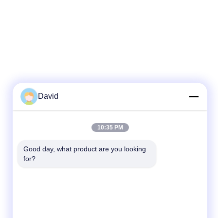
David
Contact rapide
10:35 PM
Télégramme
Good day, what product are you looking 
for?
86-510-85032170
E-mail
david@moritatools.com
Adresse