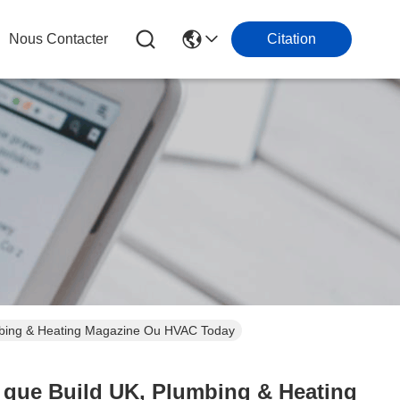
Nous Contacter
Citation
lumbing & Heating Magazine Ou HVAC Today
es que Build UK, Plumbing & Heating