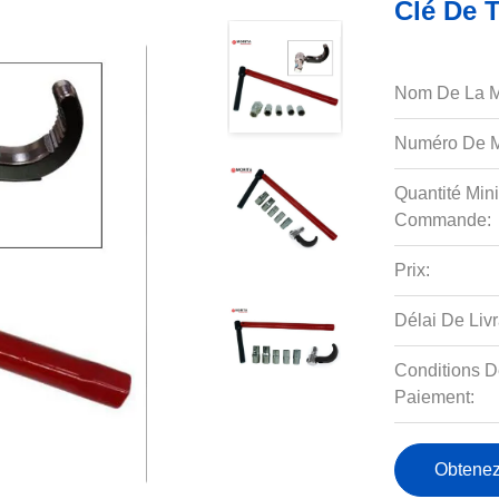
Clé De 
Nom De La M
Numéro De M
Quantité Min
Commande:
Prix:
Délai De Livr
Conditions D
Paiement:
Obtenez