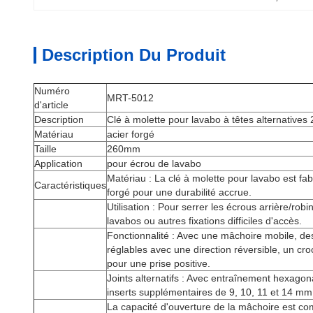
Description Du Produit
Numéro
MRT-5012
d'article
Description
Clé à molette pour lavabo à têtes alternative
Matériau
acier forgé
Taille
260mm
Application
pour écrou de lavabo
Matériau : La clé à molette pour lavabo est fa
Caractéristiques
forgé pour une durabilité accrue.
Utilisation : Pour serrer les écrous arrière/robi
lavabos ou autres fixations difficiles d'accès.
Fonctionnalité : Avec une mâchoire mobile, des
réglables avec une direction réversible, un cr
pour une prise positive.
Joints alternatifs : Avec entraînement hexago
inserts supplémentaires de 9, 10, 11 et 14 mm
La capacité d'ouverture de la mâchoire est co