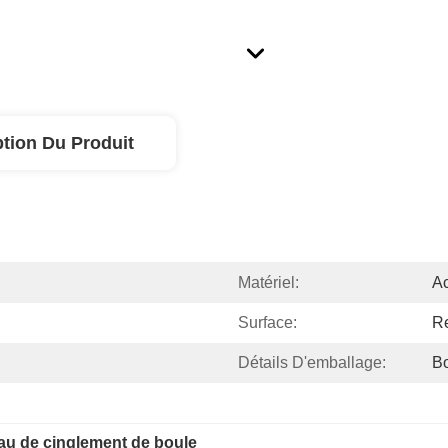
ption Du Produit
Matériel:
Ac
Surface:
R
Détails D'emballage:
Bo
au de cinglement de boule