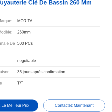
Tuyauterie Clé De Bassin 260 Mm
arque:
MORITA
odèle:
260mm
imale De
500 PCs
negotiable
aison:
35 jours après confirmation
e
T/T
 Le Meilleur Prix
Contactez Maintenant