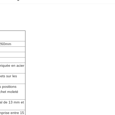
s 260mm
briquée en acier
nets sur les
 positions
ochet moleté
nal de 13 mm et
mprise entre 15