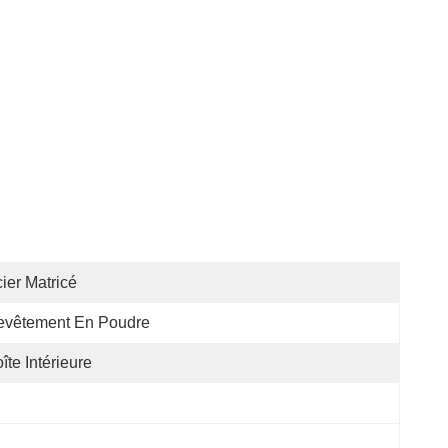
ier Matricé
evêtement En Poudre
îte Intérieure