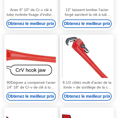
Acier 8" 10" de Cr-v clé à
12" laissent tomber l'acier
tube inclinée fixage d'individu
forgé sarclent la clé à tube
de compensation de 45
pour le fixage carré d'individu
Obtenez le meilleur prix
Obtenez le meilleur prix
degrés
lisse et édenté
90Degree a compensé l'acier
9-1/2 côtés multi d'acier de la
14" 18" de Cr-v de clé à tube
fonte » de sortilège de la clé
a compensé le fixage
à tube excentrée 14-
Obtenez le meilleur prix
Obtenez le meilleur prix
d'individu
1/2 »/CR-V