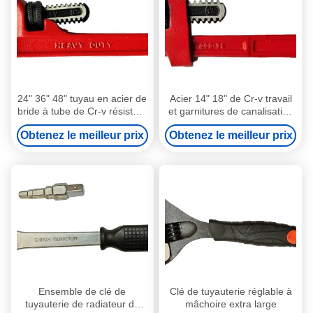
24" 36" 48" tuyau en acier de
Acier 14" 18" de Cr-v travail
bride à tube de Cr-v résistant
et garnitures de canalisation
de clé fermement pour éviter
de revêtement de poudre de
Obtenez le meilleur prix
Obtenez le meilleur prix
le glissement
clé à tube de Stillson
Ensemble de clé de
Clé de tuyauterie réglable à
tuyauterie de radiateur de
mâchoire extra large