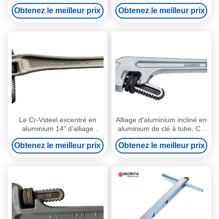
raquette
Obtenez le meilleur prix
Obtenez le meilleur prix
Le Cr-Vsteel excentré en
Alliage d'aluminium incliné en
aluminium 14" d'alliage
aluminium de clé à tube, Cr-
d'aluminium de clé à tube,
Vsteel 10", 14", 18"
Obtenez le meilleur prix
Obtenez le meilleur prix
18", 24" des 90 degrés a
inclinaison de 45-degré
compensé approprié aux
appropriée aux espaces
espaces serrés
serrés