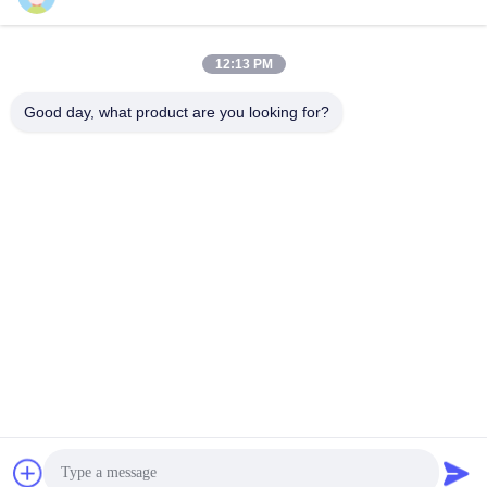
12:13 PM
Contact rapide
Good day, what product are you looking for?
Télégramme
86-510-85032170
E-mail
david@moritatools.com
Adresse
N° 178, rue Wangzhuang, nouveau quartier, Wuxi, Jiangsu,
Chine (pays continental)
Politique de confidentialité
|
Plan du site
La Chine est bonne. Qualité Coupe-tuyau Fournisseur. Copyright
© 2020-2026 WUXI MORITA TOOLS CO., LTD Tout. Les droits
sont réservés.