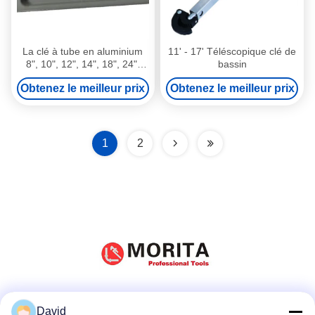
La clé à tube en aluminium
11' - 17' Téléscopique clé de
8", 10", 12", 14", 18", 24",
bassin
36", 48" l'alliage d'aluminium,
Obtenez le meilleur prix
Obtenez le meilleur prix
Cr-Vsteel maintiennent
fermement le tuyau pour
éviter le glissement
1
2
Réseaux sociaux
David