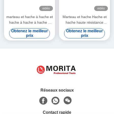
vidéo
vidéo
marteau et hache à hache et
Marteau et hache Hache et
hache à hache à hache à
hache haute résistance
hache à hache à hache à
poignée en fibre de verre
Obtenez le meilleur
Obtenez le meilleur
hache à hache à hache à
durable facile à utiliser
prix
prix
hache à hache à hache à
hache à hache à hache à
hache à hache à hache à
hache à hache à hache à
hache à hache à hache à
hache à hache à hache à
hache à hache à hache à
hache à hache à hache à
hache à hache à hache à
hache à hache à hache à
Réseaux sociaux
hache à hache à hache à
hache à hache à hache à
hache à hache à hache à
hache à hache en fibre de
Contact rapide