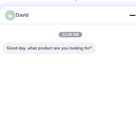
verre BS 2945
Télégramme
David
86-510-85032170
E-mail
12:46 AM
david@moritatools.com
Good day, what product are you looking for?
Adresse
N° 178, rue Wangzhuang, nouveau quartier, Wuxi, Jiangsu,
Chine (pays continental)
Politique de confidentialité
|
Plan du site
La Chine est bonne. Qualité Coupe-tuyau Fournisseur. Copyright
© 2020-2026 WUXI MORITA TOOLS CO., LTD Tout. Les droits
sont réservés.