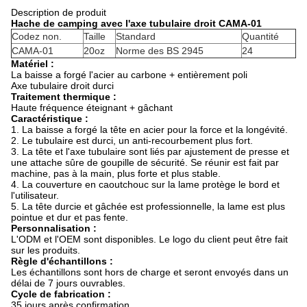
Description de produit
Hache de camping avec l'axe tubulaire droit CAMA-01
Codez non.
Taille
Standard
Quantité
CAMA-01
20oz
Norme des BS 2945
24
Matériel :
La baisse a forgé l'acier au carbone + entièrement poli
Axe tubulaire droit durci
Traitement thermique :
Haute fréquence éteignant + gâchant
Caractéristique :
1. La baisse a forgé la tête en acier pour la force et la longévité.
2. Le tubulaire est durci, un anti-recourbement plus fort.
3. La tête et l'axe tubulaire sont liés par ajustement de presse et
une attache sûre de goupille de sécurité. Se réunir est fait par
machine,
pas à la main, plus forte et plus stable.
4. La couverture en caoutchouc sur la lame protège le bord et
l'utilisateur.
5. La tête durcie et gâchée est professionnelle, la lame est plus
pointue et dur et pas fente.
Personnalisation :
L'ODM et l'OEM sont disponibles. Le logo du client peut être fait
sur les produits.
Règle d'échantillons :
Les échantillons sont hors de charge et seront envoyés dans un
délai de 7 jours ouvrables.
Cycle de fabrication :
35 jours après confirmation