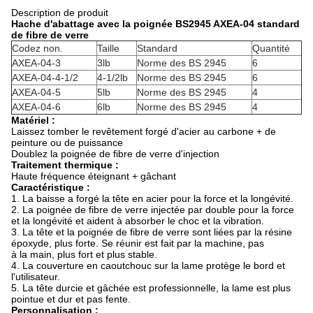
Description de produit
Hache d'abattage avec la poignée BS2945 AXEA-04 standard
de fibre de verre
Codez non.
Taille
Standard
Quantité
AXEA-04-3
3lb
Norme des BS 2945
6
AXEA-04-4-1/2
4-1/2lb
Norme des BS 2945
6
AXEA-04-5
5lb
Norme des BS 2945
4
AXEA-04-6
6lb
Norme des BS 2945
4
Matériel :
Laissez tomber le revêtement forgé d'acier au carbone + de
peinture ou de puissance
Doublez la poignée de fibre de verre d'injection
Traitement thermique :
Haute fréquence éteignant + gâchant
Caractéristique :
1. La baisse a forgé la tête en acier pour la force et la longévité.
2. La poignée de fibre de verre injectée par double pour la force
et la longévité et aident à absorber le choc et la vibration.
3. La tête et la poignée de fibre de verre sont liées par la résine
époxyde, plus forte. Se réunir est fait par la machine, pas
à la main, plus fort et plus stable.
4. La couverture en caoutchouc sur la lame protège le bord et
l'utilisateur.
5. La tête durcie et gâchée est professionnelle, la lame est plus
pointue et dur et pas fente.
Personnalisation :