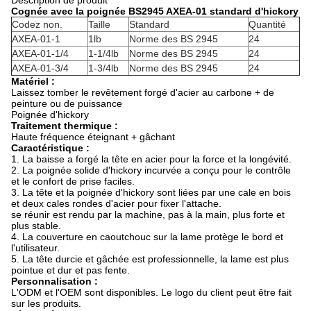
Description de produit
Cognée avec la poignée BS2945 AXEA-01 standard d'hickory
Codez non.
Taille
Standard
Quantité
AXEA-01-1
1lb
Norme des BS 2945
24
AXEA-01-1/4
1-1/4lb
Norme des BS 2945
24
AXEA-01-3/4
1-3/4lb
Norme des BS 2945
24
Matériel :
Laissez tomber le revêtement forgé d'acier au carbone + de
peinture ou de puissance
Poignée d'hickory
Traitement thermique :
Haute fréquence éteignant + gâchant
Caractéristique :
1. La baisse a forgé la tête en acier pour la force et la longévité.
2. La poignée solide d'hickory incurvée a conçu pour le contrôle
et le confort de prise faciles.
3. La tête et la poignée d'hickory sont liées par une cale en bois
et deux cales rondes d'acier pour fixer l'attache.
se réunir est rendu par la machine, pas à la main, plus forte et
plus stable.
4. La couverture en caoutchouc sur la lame protège le bord et
l'utilisateur.
5. La tête durcie et gâchée est professionnelle, la lame est plus
pointue et dur et pas fente.
Personnalisation :
L'ODM et l'OEM sont disponibles. Le logo du client peut être fait
sur les produits.