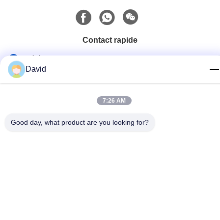
hache à hache à hache à
hache à hache à hache à
hache à hache à hache à
hache à hache en fibre de
Contact rapide
verre BS 2945
Télégramme
David
86-510-85032170
E-mail
7:26 AM
david@moritatools.com
Good day, what product are you looking for?
Adresse
N° 178, rue Wangzhuang, nouveau quartier, Wuxi, Jiangsu,
Chine (pays continental)
Politique de confidentialité
|
Plan du site
La Chine est bonne. Qualité Coupe-tuyau Fournisseur. Copyright
© 2020-2026 WUXI MORITA TOOLS CO., LTD Tout. Les droits
sont réservés.