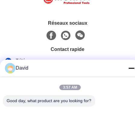
hache à hache à hache à
hache à hache à hache à
hache à hache à hache à
hache à hache à hache à
Réseaux sociaux
hache à hache à hache à
hache à hache à hache à
hache à hache à hache à
hache à hache en fibre de
Contact rapide
verre BS 2945
Télégramme
David
86-510-85032170
E-mail
3:57 AM
david@moritatools.com
Good day, what product are you looking for?
Adresse
N° 178, rue Wangzhuang, nouveau quartier, Wuxi, Jiangsu,
Chine (pays continental)
Politique de confidentialité
|
Plan du site