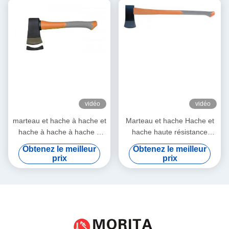
vidéo
vidéo
marteau et hache à hache et
Marteau et hache Hache et
hache à hache à hache à
hache haute résistance
hache à hache à hache à
poignée en fibre de verre
Obtenez le meilleur
Obtenez le meilleur
hache à hache à hache à
durable facile à utiliser
prix
prix
hache à hache à hache à
hache à hache à hache à
hache à hache à hache à
hache à hache à hache à
hache à hache à hache à
hache à hache à hache à