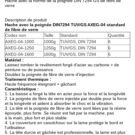
Hache avec la norme de la poignée DIN 7294 GS de fibre de
verre
Description de produit
Hache avec la poignée DIN7294 TUV/GS AXEG-04 standard
de fibre de verre
Codez non.
Taille
Standard
Quantité
AXEG-04-1000
1000g
TUV/GS, DIN 7294
6
AXEG-04-1250
1250g
TUV/GS, DIN 7294
6
AXEG-04-1600
1600g
TUV/GS, DIN 7294
6
Matériel :
Laissez tomber le revêtement forgé d'acier au carbone + de
peinture ou de puissance
Doublez la poignée de fibre de verre d'injection
Traitement thermique :
Haute fréquence éteignant + gâchant
Caractéristique :
1. La baisse a forgé la tête en acier pour la force et la longévité.
2. La poignée de fibre de verre injectée par double pour la force
et la longévité et aident à absorber le choc et la vibration.
3. La tête et la poignée de fibre de verre sont liées par la résine
époxyde, plus forte. Se réunir est fait par la machine, pas
à la main, plus fort et plus stable.
4. La couverture en caoutchouc sur la lame protège le bord et
l'utilisateur.
5. La tête durcie et gâchée est professionnelle, la lame est plus