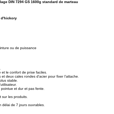
olage DIN 7294 GS 1600g standard de marteau
d'hickory
inture ou de puissance
.
et le confort de prise faciles.
s et deux cales rondes d'acier pour fixer l'attache.
plus stable.
tilisateur.
 pointue et dur et pas fente.
 sur les produits.
 délai de 7 jours ouvrables.