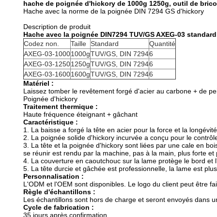
hache de poignée d'hickory de 1000g 1250g, outil de bric
Hache avec la norme de la poignée DIN 7294 GS d'hickory
Description de produit
Hache avec la poignée DIN7294 TUV/GS AXEG-03 standard 
Codez non.
Taille
Standard
Quantité
AXEG-03-1000
1000g
TUV/GS, DIN 7294
6
AXEG-03-1250
1250g
TUV/GS, DIN 7294
6
AXEG-03-1600
1600g
TUV/GS, DIN 7294
6
Matériel :
Laissez tomber le revêtement forgé d'acier au carbone + de pe
Poignée d'hickory
Traitement thermique :
Haute fréquence éteignant + gâchant
Caractéristique :
1. La baisse a forgé la tête en acier pour la force et la longévité
2. La poignée solide d'hickory incurvée a conçu pour le contrôle 
3. La tête et la poignée d'hickory sont liées par une cale en boi
se réunir est rendu par la machine, pas à la main, plus forte et 
4. La couverture en caoutchouc sur la lame protège le bord et l'u
5. La tête durcie et gâchée est professionnelle, la lame est plus
Personnalisation :
L'ODM et l'OEM sont disponibles. Le logo du client peut être fait
Règle d'échantillons :
Les échantillons sont hors de charge et seront envoyés dans un
Cycle de fabrication :
35 jours après confirmation