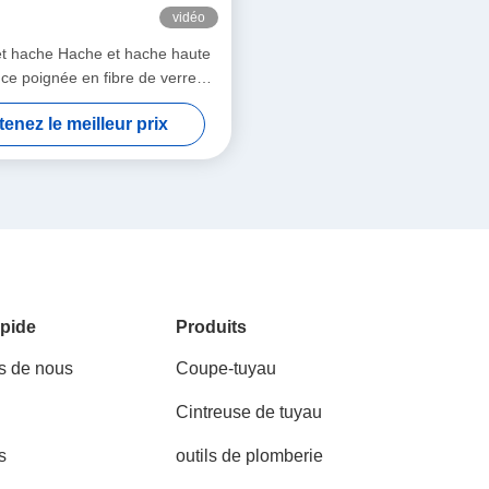
vidéo
t hache Hache et hache haute
nce poignée en fibre de verre
urable facile à utiliser
enez le meilleur prix
pide
Produits
s de nous
Coupe-tuyau
Cintreuse de tuyau
s
outils de plomberie