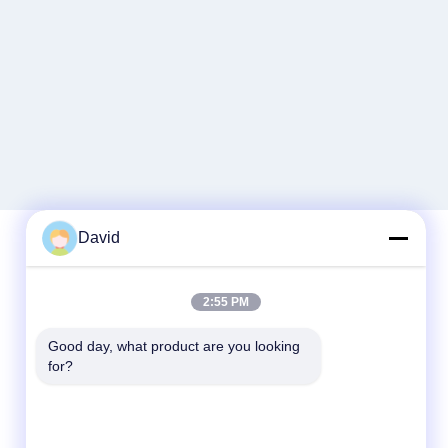
David
Contact rapide
2:55 PM
Télégramme
Good day, what product are you looking 
for?
86-510-85032170
E-mail
david@moritatools.com