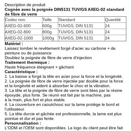
Description de produit
Cognée avec la poignée DIN5131 TUV/GS AXEG-02 standard
de fibre de verre
Codez non.
Taille
Standard
Quantité
AXEG-02-600
600g
TUV/GS, DIN 5131
24
AXEG-02-800
800g
TUV/GS, DIN 5131
24
AXEG-02-1000
1000g
TUV/GS, DIN 5131
24
Matériel :
Laissez tomber le revêtement forgé d'acier au carbone + de
peinture ou de puissance
Doublez la poignée de fibre de verre d'injection
Traitement thermique :
Haute fréquence éteignant + gâchant
Caractéristique :
1. La baisse a forgé la tête en acier pour la force et la longévité.
2. La poignée de fibre de verre injectée par double pour la force
et la longévité et aident à absorber le choc et la vibration.
3. La tête et la poignée de fibre de verre sont liées par la résine
époxyde, plus forte. Se réunir est fait par la machine, pas
à la main, plus fort et plus stable.
4. La couverture en caoutchouc sur la lame protège le bord et
l'utilisateur.
5. La tête durcie et gâchée est professionnelle, la lame est plus
pointue et dur et pas fente.
Personnalisation :
L'ODM et l'OEM sont disponibles. Le logo du client peut être fait