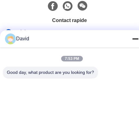
hache à hache à hache à
hache à hache à hache à
hache à hache en fibre de
Contact rapide
verre BS 2945
Télégramme
David
86-510-85032170
E-mail
7:53 PM
david@moritatools.com
Good day, what product are you looking for?
Adresse
N° 178, rue Wangzhuang, nouveau quartier, Wuxi, Jiangsu,
Chine (pays continental)
Politique de confidentialité
|
Plan du site
La Chine est bonne. Qualité Coupe-tuyau Fournisseur. Copyright
© 2020-2026 WUXI MORITA TOOLS CO., LTD Tout. Les droits
sont réservés.