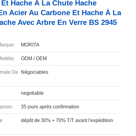
 Et Hache À La Chute Hache
En Acier Au Carbone Et Hache À La
ache Avec Arbre En Verre BS 2945
arque:
MORITA
odèle:
ODM / OEM
imale De
Négociables
negotiable
aison:
35 jours après confirmation
e
dépôt de 30% + 70% T/T avant l'expédition