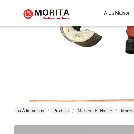
À La Maison
À la maison
Produits
Marteau Et Hache
Martea