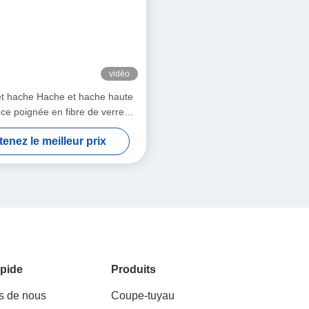
vidéo
t hache Hache et hache haute
nce poignée en fibre de verre
urable facile à utiliser
enez le meilleur prix
pide
Produits
s de nous
Coupe-tuyau