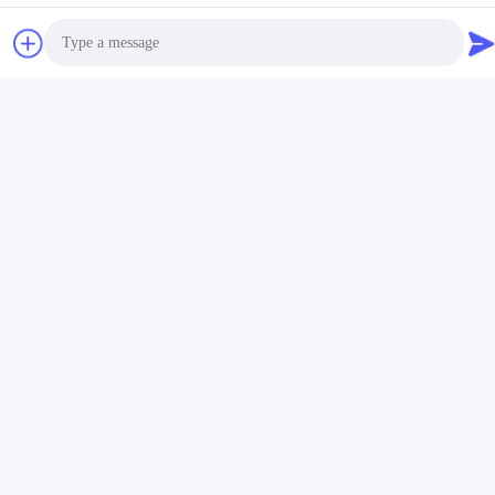
Photo
Video Call
Audio Call