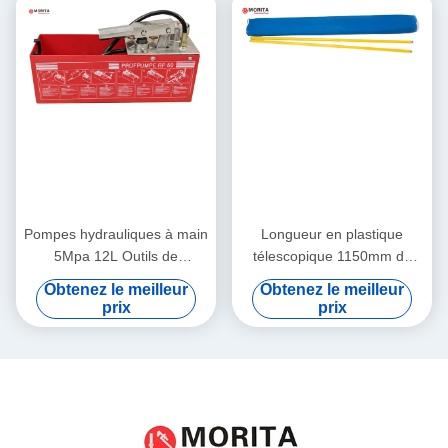
Pompes hydrauliques à main
Longueur en plastique
5Mpa 12L Outils de
télescopique 1150mm de
plomberie en laiton et acier
l'ensemble pp de Rods 14
Obtenez le meilleur
Obtenez le meilleur
et alliage d'alcool Pipe d'eau
Pce d'escalier une prise
prix
prix
sous pression et fuite de test
disponible de toile de
couleur forte de sac le tapis
en place