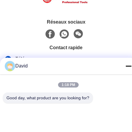
Réseaux sociaux
Contact rapide
Télégramme
David
86-510-85032170
E-mail
1:18 PM
david@moritatools.com
Good day, what product are you looking for?
Adresse
N° 178, rue Wangzhuang, nouveau quartier, Wuxi, Jiangsu,
Chine (pays continental)
Politique de confidentialité
|
Plan du site