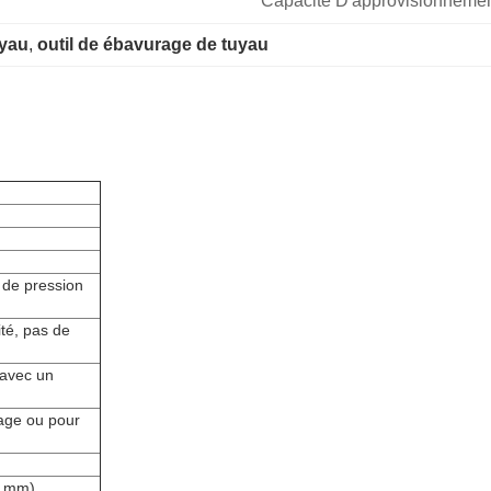
Capacité D'approvisionnemen
uyau
, 
outil de ébavurage de tuyau
 de pression
té, pas de
 avec un
fage ou pour
5 mm)