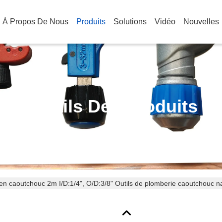
À Propos De Nous
Produits
Solutions
Vidéo
Nouvelles
Détails Des Produits
en caoutchouc 2m I/D:1/4", O/D:3/8" Outils de plomberie caoutchouc 
on Tee