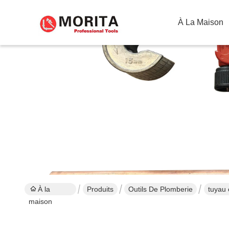
À La Maison
À la
Produits
Outils De Plomberie
tuyau 
maison
pressi