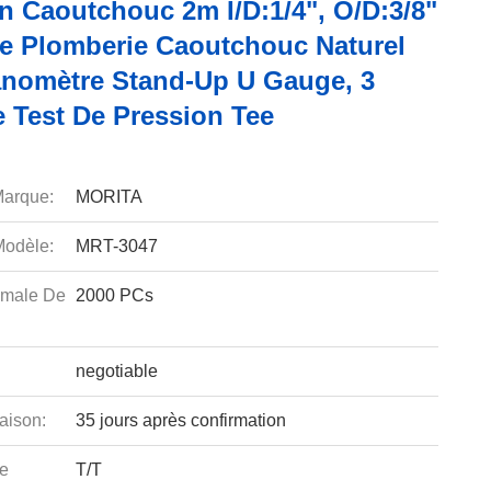
n Caoutchouc 2m I/D:1/4", O/D:3/8"
De Plomberie Caoutchouc Naturel
nomètre Stand-Up U Gauge, 3
e Test De Pression Tee
arque:
MORITA
odèle:
MRT-3047
imale De
2000 PCs
negotiable
aison:
35 jours après confirmation
e
T/T