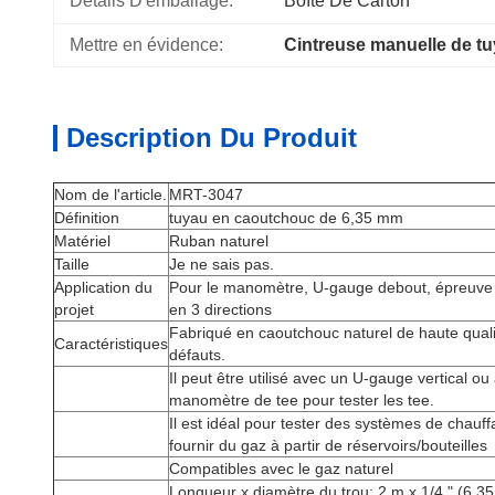
Détails D'emballage:
Boîte De Carton
Mettre en évidence:
Cintreuse manuelle de t
Description Du Produit
Nom de l'article.
MRT-3047
Définition
tuyau en caoutchouc de 6,35 mm
Matériel
Ruban naturel
Taille
Je ne sais pas.
Application du
Pour le manomètre, U-gauge debout, épreuve
projet
en 3 directions
Fabriqué en caoutchouc naturel de haute quali
Caractéristiques
défauts.
Il peut être utilisé avec un U-gauge vertical ou
manomètre de tee pour tester les tee.
Il est idéal pour tester des systèmes de chauf
fournir du gaz à partir de réservoirs/bouteilles
Compatibles avec le gaz naturel
Longueur x diamètre du trou: 2 m x 1/4 " (6,3