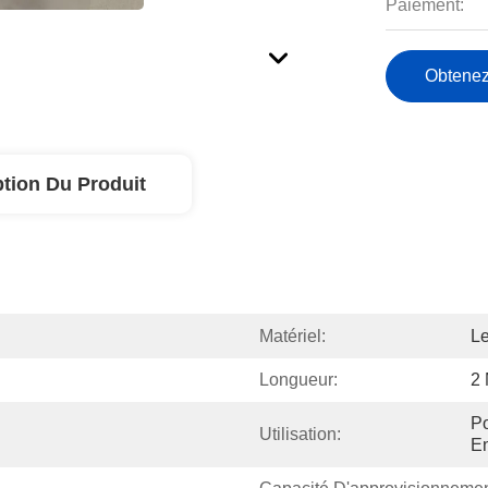
Paiement:
Obtenez
ption Du Produit
Matériel:
L
Longueur:
2
Po
Utilisation:
En