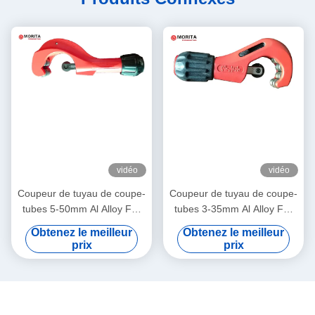
vidéo
vidéo
Coupeur de tuyau de coupe-
Coupeur de tuyau de coupe-
tubes 5-50mm Al Alloy For
tubes 3-35mm Al Alloy For
Body Gcr 15 pour la lame
Body Gcr 15 pour la roue de
Obtenez le meilleur
Obtenez le meilleur
Coper Al Thin-Walled Steel
secours de Deburrer de
prix
prix
Pipe en laiton
lame pour le tuyau d'acier à
parois minces de Coper