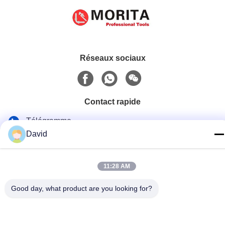
Réseaux sociaux
Contact rapide
Télégramme
David
86-510-85032170
E-mail
11:28 AM
david@moritatools.com
Good day, what product are you looking for?
Adresse
N° 178, rue Wangzhuang, nouveau quartier, Wuxi, Jiangsu,
Chine (pays continental)