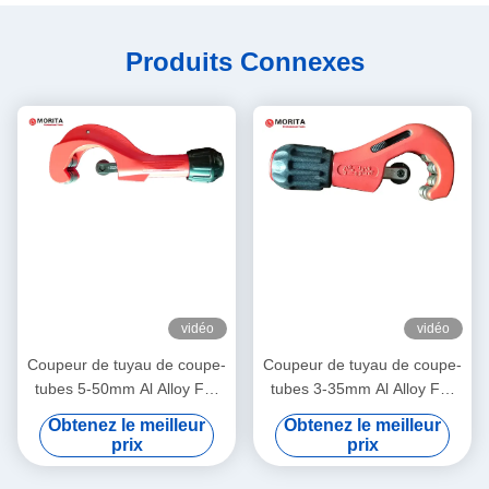
Produits Connexes
vidéo
vidéo
Coupeur de tuyau de coupe-
Coupeur de tuyau de coupe-
tubes 5-50mm Al Alloy For
tubes 3-35mm Al Alloy For
Body Gcr 15 pour la lame
Body Gcr 15 pour la roue de
Obtenez le meilleur
Obtenez le meilleur
Coper Al Thin-Walled Steel
secours de Deburrer de
prix
prix
Pipe en laiton
lame pour le tuyau d'acier à
parois minces de Coper