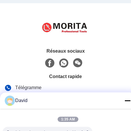
Réseaux sociaux
Contact rapide
Télégramme
86-510-85032170
David
E-mail
david@moritatools.com
1:35 AM
Adresse