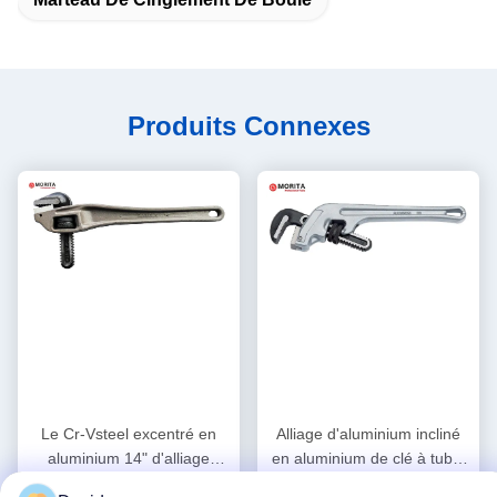
Produits Connexes
Le Cr-Vsteel excentré en
Alliage d'aluminium incliné
aluminium 14" d'alliage
en aluminium de clé à tube,
d'aluminium de clé à tube,
Cr-Vsteel 10", 14", 18"
Obtenez le meilleur
Obtenez le meilleur