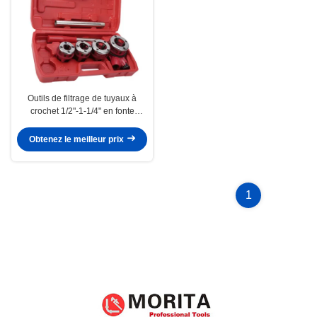
Outils de filtrage de tuyaux à
crochet 1/2"-1-1/4" en fonte
malléable pour filtrage de tuyaux
à gaz ou de tuyaux en fer
Obtenez le meilleur prix
galvanisé
1