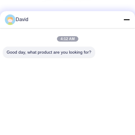
Réseaux sociaux
David
4:12 AM
Contact rapide
Good day, what product are you looking for?
Télégramme
86-510-85032170
E-mail
david@moritatools.com
Adresse
N° 178, rue Wangzhuang, nouveau quartier, Wuxi, Jiangsu,
Chine (pays continental)
Politique de confidentialité
|
Plan du site