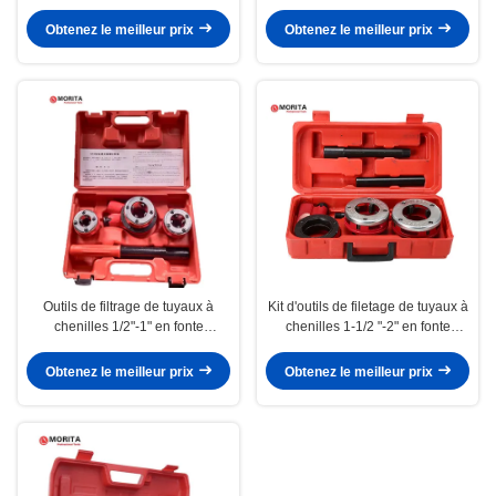
1/2"-2" en fonte, en acier allié
malléable pour filetage de tuyaux
pour le filetage de tuyaux à gaz
à gaz ou de tuyaux en fer
Obtenez le meilleur prix
Obtenez le meilleur prix
ou de tuyaux en fer galvanisé
galvanisé
Outils de filtrage de tuyaux à
Kit d'outils de filetage de tuyaux à
chenilles 1/2"-1" en fonte
chenilles 1-1/2 "-2" en fonte
malléable pour filtrage de tuyaux
malléable, durable et résistant à
à gaz ou de tuyaux en fer
l'usure pour une utilisation
Obtenez le meilleur prix
Obtenez le meilleur prix
galvanisé
prolongée