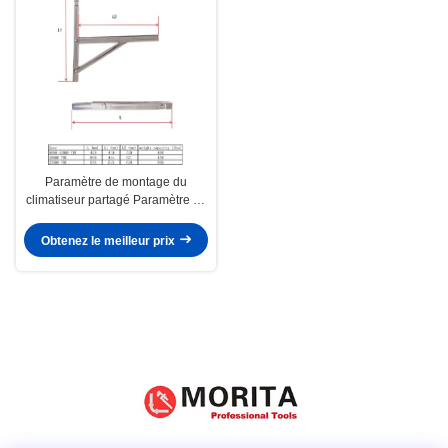
Paramètre de montage du
climatiseur partagé Paramètre de
montage du climatiseur partagé
partagé partagé partagé partagé
Obtenez le meilleur prix
partagé partagé partagé partagé
partagé partagé partagé partagé
partagé partagé partagé partagé
partagé