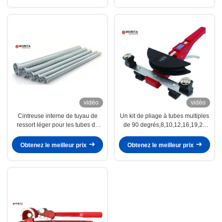
vidéo
vidéo
Cintreuse interne de tuyau de
Un kit de pliage à tubes multiples
ressort léger pour les tubes de
de 90 degrés,8,10,12,16,19,22
cuivre 6,8,10,12,16,19mm, 1/4",
mm, 1/4'', 5/16'', 3/8'', 1/2'', 5/8'',
5/16", 3/8", 1/2 », 5/8", 3/4"
3/4'', 7/8" alliage d'aluminium
Obtenez le meilleur prix
Obtenez le meilleur prix