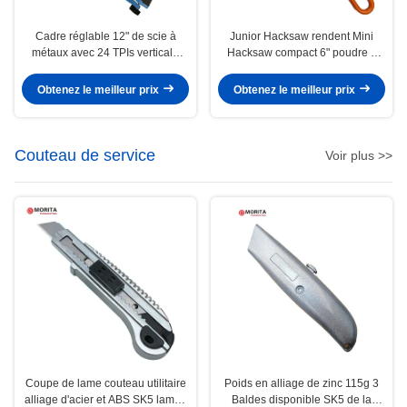
Cadre réglable 12" de scie à
Junior Hacksaw rendent Mini
métaux avec 24 TPIs verticale
Hacksaw compact 6" poudre a
bimétallique d'acier et d'Al Alloy
enduit finir non le glissement et
Provides 90° de lame de HSS de
les 24 TPIs anti-corrosives en
Obtenez le meilleur prix
Obtenez le meilleur prix
tension de haut et 45°
métal de lame de coupe
Couteau de service
Voir plus >>
Coupe de lame couteau utilitaire
Poids en alliage de zinc 115g 3
alliage d'acier et ABS SK5 lames
Baldes disponible SK5 de la