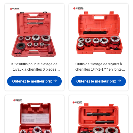
Kit d'outils pour le filetage de
Outils de filetage de tuyaux à
tuyaux à chenilles 6 pièces
chenilles 1/4"-1-1/4" en fonte
1/2"-2" en fonte, en acier allié
malléable pour filetage de tuyaux
pour le filetage de tuyaux à gaz
à gaz ou de tuyaux en fer
Obtenez le meilleur prix
Obtenez le meilleur prix
ou de tuyaux en fer galvanisé
galvanisé