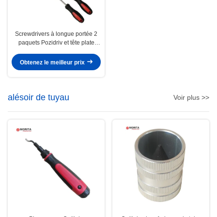
Screwdrivers à longue portée 2
paquets Pozidriv et tête plate
Points magnétiques Manches
ergonomiques 300 mm
Obtenez le meilleur prix
alésoir de tuyau
Voir plus >>