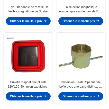
Tuyau Bendable de récolteuse
La sélection magnétique
flexible magnétique de Quatre-
télescopique vers le haut de l'outil
griffe d'outil d'agrippeur avec des
avec l'acier inoxydable 840mm
lumières de LED
de poignée en caoutchouc molle
Obtenez le meilleur prix
Obtenez le meilleur prix
prennent des vis, écrous,
boulons, clous
Cuvette magnétique pliante
Immersion Heater Spanner de
120*120*50mm en caoutchouc
boîte avec une barre distincte de
de silicone 4 boulons, écrous, vis
tommy
et pièces disponibles de prises
Obtenez le meilleur prix
Obtenez le meilleur prix
de couleur