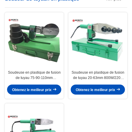
Soudeuse en plastique de fusion
Soudeuse en plastique de fusion
de tuyau 75-90-110mm
de tuyau 20-63mm 800W/220V
1200W/220V pour des tuyaux de
pour des tuyaux Front Die Head
PPR, de PE, de pp, de PVDF et
Corner Welding distinct de PPR,
Obtenez le meilleur prix
Obtenez le meilleur prix
de PB venant avec une caisse en
de PE, de pp, de PVDF et de PB
métal de qualité