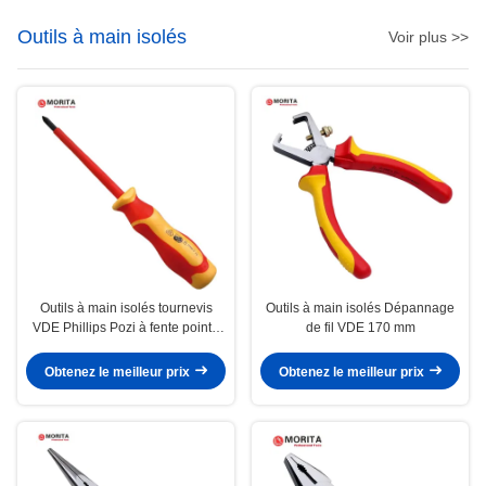
Outils à main isolés
Voir plus >>
Outils à main isolés tournevis
Outils à main isolés Dépannage
VDE Phillips Pozi à fente pointe
de fil VDE 170 mm
chrome acier vanadium 1000 V
AC Haute dureté avec aimant
Obtenez le meilleur prix
Obtenez le meilleur prix