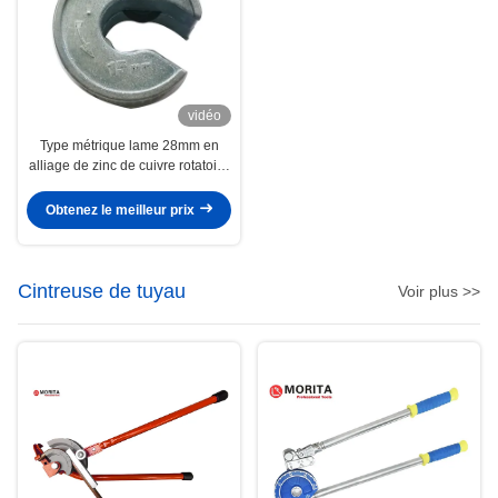
vidéo
Type métrique lame 28mm en
alliage de zinc de cuivre rotatoire
du corps Gcr15 du coupeur de
tuyau 15mm
Obtenez le meilleur prix
Cintreuse de tuyau
Voir plus >>