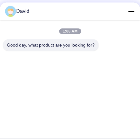
Réseaux sociaux
David
1:08 AM
Contact rapide
Good day, what product are you looking for?
Télégramme
86-510-85032170
E-mail
david@moritatools.com
Adresse
N° 178, rue Wangzhuang, nouveau quartier, Wuxi, Jiangsu,
Chine (pays continental)
Politique de confidentialité
|
Plan du site
La Chine est bonne. Qualité Coupe-tuyau Fournisseur. Copyright