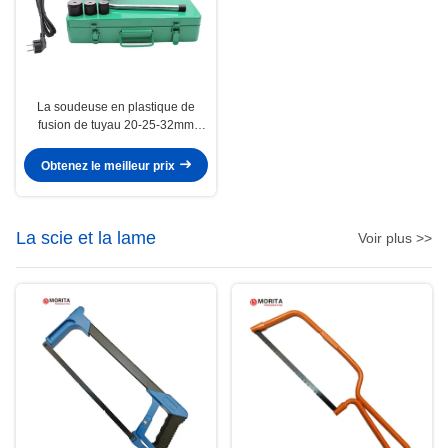
La soudeuse en plastique de
fusion de tuyau 20-25-32mm
800W/220V pour des tuyaux de
PPR, de PE, de pp, de PVDF et
Obtenez le meilleur prix
de PB peut souder le tuyau
faisant le coin
La scie et la lame
Voir plus >>