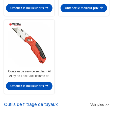
de rechange avec système de
longueur 150mm de couteau de
verrouillage de lame système de
service escamotable de lame
Obtenez le meilleur prix
Obtenez le meilleur prix
changement de lame sans outil
Couteau de service se pliant Al
Alloy de LockBack et lame de
service arrière de l'acier KnifeSK5
allié de serrure professionnelle
Obtenez le meilleur prix
d'ABS et de TPR 100*18mm
Outils de filtrage de tuyaux
Voir plus >>