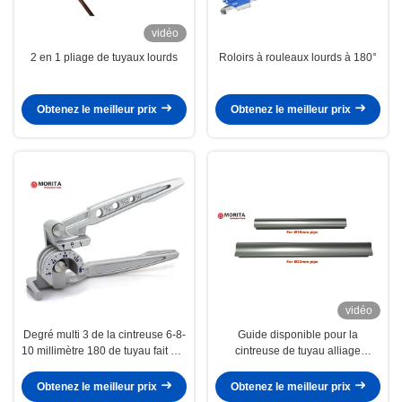
vidéo
2 en 1 pliage de tuyaux lourds
Roloirs à rouleaux lourds à 180°
Obtenez le meilleur prix
Obtenez le meilleur prix
vidéo
Degré multi 3 de la cintreuse 6-8-
Guide disponible pour la
10 millimètre 180 de tuyau fait par
cintreuse de tuyau alliage
aluminium dans 1 cintreuse de
d'aluminium de 15mm et de
tube
22mm maintenant la forme de
Obtenez le meilleur prix
Obtenez le meilleur prix
tuyau aucun rider