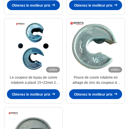
travailler dans de petits
Alloy Suitable A d'alésoir de
Obtenez le meilleur prix
Obtenez le meilleur prix
environnements de travail
tuyau de petits
vidéo
vidéo
Le coupeur de tuyau de cuivre
Pouce de cuivre rotatoire en
rotatoire a placé 15+22mm 2
alliage de zinc du coupeur de
lame en alliage de zinc du corps
tuyau 1/2 3/4 pouce lame du
Gcr15 de roues de secours de
corps Gcr15 de 1 pouce
Obtenez le meilleur prix
Obtenez le meilleur prix
PCs