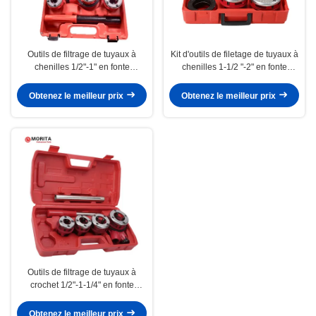
Outils de filtrage de tuyaux à
Kit d'outils de filetage de tuyaux à
chenilles 1/2"-1" en fonte
chenilles 1-1/2 "-2" en fonte
malléable pour filtrage de tuyaux
malléable, durable et résistant à
à gaz ou de tuyaux en fer
l'usure pour une utilisation
Obtenez le meilleur prix
Obtenez le meilleur prix
galvanisé
prolongée
Outils de filtrage de tuyaux à
crochet 1/2"-1-1/4" en fonte
malléable pour filtrage de tuyaux
à gaz ou de tuyaux en fer
Obtenez le meilleur prix