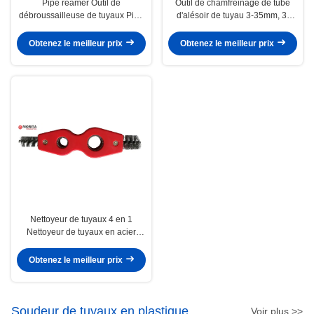
Pipe reamer Outil de
Outil de chamfreinage de tube
débroussailleuse de tuyaux Pipe
d'alésoir de tuyau 3-35mm, 3-
débroussailleuse HSS Blade
38mm, 3-40mm, 4-42mm, 12-
Rotation libre à 360 degrés
50mm, 8-54mmABS en plastique,
Obtenez le meilleur prix
Obtenez le meilleur prix
Blades de remplacement
en alliage de zinc ou Al Alloy
Nettoyeur de tuyaux 4 en 1
Nettoyeur de tuyaux en acier
inoxydable et en plastique Paroi
externe et interne de tuyaux de
Obtenez le meilleur prix
15 mm et 22 mm
Soudeur de tuyaux en plastique
Voir plus >>