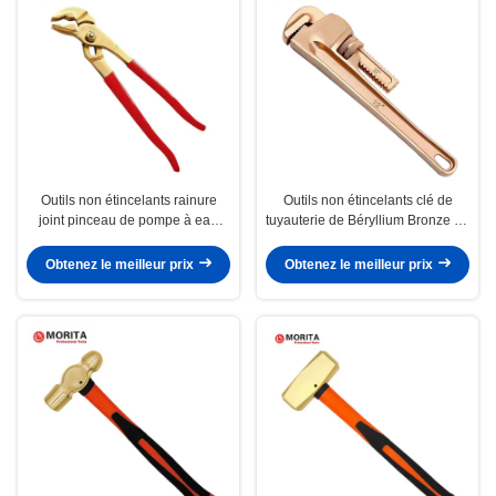
Outils non étincelants rainure
Outils non étincelants clé de
joint pinceau de pompe à eau
tuyauterie de Béryllium Bronze ou
10", 12" adapté pour le gaz
d'aluminium Bronze 8", 10", 12",
d'éthylène 7,8% gaz d'hydrogène
14", 18", 24", 36", 48"
Obtenez le meilleur prix
Obtenez le meilleur prix
21%