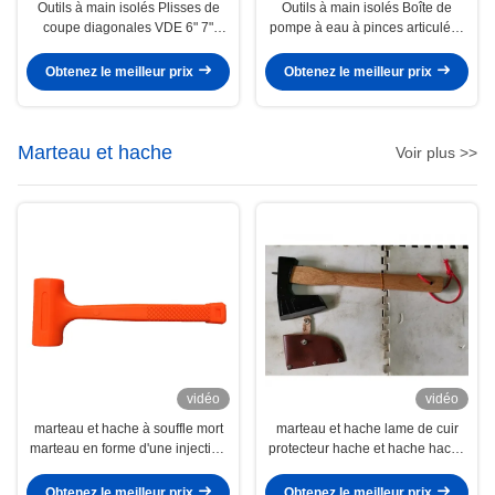
Outils à main isolés Plisses de
Outils à main isolés Boîte de
coupe diagonales VDE 6" 7"
pompe à eau à pinces articulées
HRC62
10 " 250 mm VDE
Obtenez le meilleur prix
Obtenez le meilleur prix
Marteau et hache
Voir plus >>
vidéo
vidéo
marteau et hache à souffle mort
marteau et hache lame de cuir
marteau en forme d'une injection
protecteur hache et hache hache
non étincelante non rebondissant
de camping éteindre à haute
boules d'acier non martelées est
fréquence
Obtenez le meilleur prix
Obtenez le meilleur prix