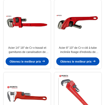
Acier 14" 18" de Cr-v travail et
Acier 8" 10" de Cr-v clé à tube
garnitures de canalisation de
inclinée fixage d'individu de
revêtement de poudre de clé à
compensation de 45 degrés
tube de Stillson
Obtenez le meilleur prix
Obtenez le meilleur prix