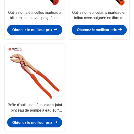
Outils non à étincelles marteau à
Outils non étincelants marteau en
bille en laiton avec poignée en
laiton avec poignée en fibre de
fibre de verre, non magnétique,
verre, non magnétique, sous
sous pression, résistant à la
pression, résistant à la corrosion,
Obtenez le meilleur prix
Obtenez le meilleur prix
corrosion
Boîte d'outils non étincelants joint
pinceau de pompe à eau 10 "
capacité d'ouverture: 32 mm
adapté à l'industrie pétrochimique
Obtenez le meilleur prix