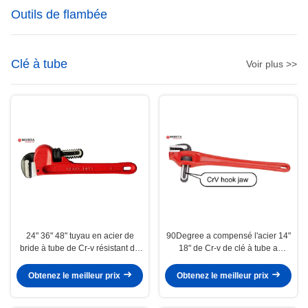
Outils de flambée
Clé à tube
Voir plus >>
24" 36" 48" tuyau en acier de
90Degree a compensé l'acier 14"
bride à tube de Cr-v résistant de
18" de Cr-v de clé à tube a
clé fermement pour éviter le
compensé le fixage d'individu
glissement
Obtenez le meilleur prix
Obtenez le meilleur prix