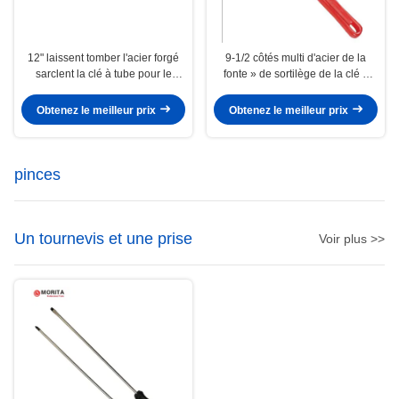
12" laissent tomber l'acier forgé
9-1/2 côtés multi d'acier de la
sarclent la clé à tube pour le
fonte » de sortilège de la clé à
fixage carré d'individu lisse et
tube excentrée 14-1/2 »/CR-V
édenté
Obtenez le meilleur prix
Obtenez le meilleur prix
pinces
Un tournevis et une prise
Voir plus >>