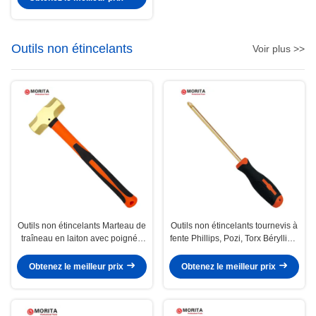
galvanisé
Outils non étincelants
Voir plus >>
Outils non étincelants Marteau de
Outils non étincelants tournevis à
traîneau en laiton avec poignée
fente Phillips, Pozi, Torx Béryllium
en fibre de verre, non
Bronze ou Aluminium Bronze
magnétique, forgeable, résistant
dureté jusqu'à HRC30
Obtenez le meilleur prix
Obtenez le meilleur prix
à la corrosion,