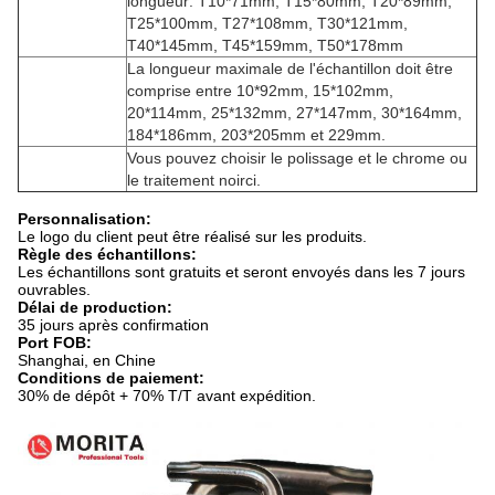
longueur: T10*71mm, T15*80mm, T20*89mm,
T25*100mm, T27*108mm, T30*121mm,
T40*145mm, T45*159mm, T50*178mm
La longueur maximale de l'échantillon doit être
comprise entre 10*92mm, 15*102mm,
20*114mm, 25*132mm, 27*147mm, 30*164mm,
184*186mm, 203*205mm et 229mm.
Vous pouvez choisir le polissage et le chrome ou
le traitement noirci.
Personnalisation:
Le logo du client peut être réalisé sur les produits.
Règle des échantillons:
Les échantillons sont gratuits et seront envoyés dans les 7 jours
ouvrables.
Délai de production:
35 jours après confirmation
Port FOB:
Shanghai, en Chine
Conditions de paiement:
30% de dépôt + 70% T/T avant expédition.